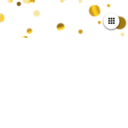
Mitglied werden!
Unterstütze unser Brauchtum und unsere Jugendarbeit in
Koblenz und insbesondere in Metternich!
Die KG Funken Rot-Weiß-Gold engagieren sich seit vielen
Jahren für die Förderung von Brauchtum und Jugendförderung,
insbesondere im karnevalistischem Tanzsport.
Als gemeinnütziger und nichtkommerzieller Verein setzen wir
auf eine starke Gemeinschaft, um unsere Vision zu
verwirklichen.
Deine Vorteile:
Du unterstützt das Brauchtum und kulturelle
Veranstaltungen.
Du bist Teil einer lebendigen karnevalistischen Szene in